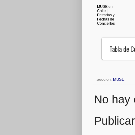
MUSE en
Chile |
Entradas y
Fechas de
Conciertos
Tabla de 
Seccion:
MUSE
No hay 
Publica