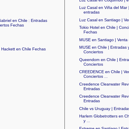
Luz Casal en Viña del Mar 
entradas
Luz Casal en Santiago | Ve
abriel en Chile : Entradas
ertos Fechas
Tokio Hotel en Chile | Conc
Fechas
MUSE en Santiago | Venta 
MUSE en Chile | Entradas 
 Hackett en Chile Fechas
Conciertos
Queendom en Chile | Entr
Conciertos
CREEDENCE en Chile | Ven
Conciertos ...
Creedence Clearwater Revi
Entradas
Creedence Clearwater Revi
Entradas
Chile vs Uruguay | Entrada
Harlem Globetrotters en Ch
y ...
Extreme en Santiago | Entr