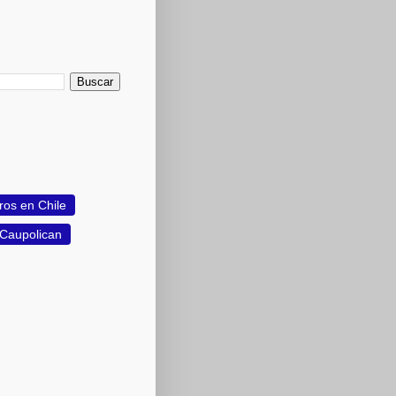
ros en Chile
 Caupolican