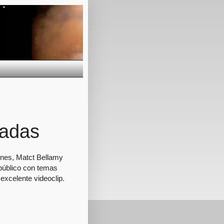
radas
ones, Matct Bellamy
 público con temas
excelente videoclip.