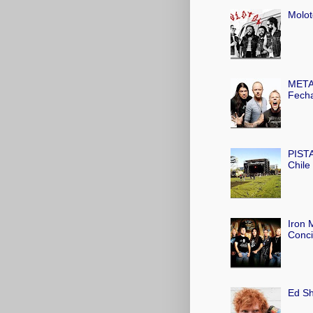
Molot
METAL
Fecha
PISTA
Chile
Iron 
Conci
Ed Sh