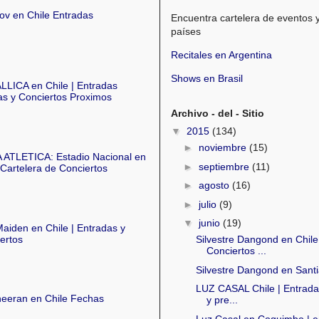
ov en Chile Entradas
Encuentra cartelera de eventos 
países
Recitales en Argentina
Shows en Brasil
LICA en Chile | Entradas
s y Conciertos Proximos
Archivo - del - Sitio
▼
2015
(134)
►
noviembre
(15)
 ATLETICA: Estadio Nacional en
►
septiembre
(11)
 Cartelera de Conciertos
►
agosto
(16)
►
julio
(9)
▼
junio
(19)
Maiden en Chile | Entradas y
ertos
Silvestre Dangond en Chile
Conciertos ...
Silvestre Dangond en Sant
LUZ CASAL Chile | Entrada
eeran en Chile Fechas
y pre...
Luz Casal en Coquimbo | e