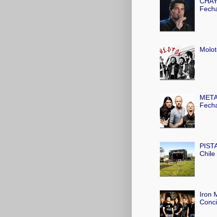
CHAYA
Fecha
Molot
METAL
Fecha
PISTA
Chile
Iron 
Conci