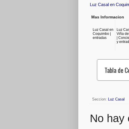
Luz Casal en Coqui
Mas Informacion
Luz Casal en
Luz Cas
Coquimbo |
Viña de
entradas
| Conci
y entra
Tabla de 
Seccion:
Luz Casal
No hay 