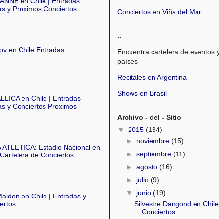
NNE en Chile | Entradas
s y Proximos Conciertos
Conciertos en Viña del Mar
..
ov en Chile Entradas
Encuentra cartelera de eventos 
países
Recitales en Argentina
Shows en Brasil
LICA en Chile | Entradas
s y Conciertos Proximos
Archivo - del - Sitio
▼
2015
(134)
►
noviembre
(15)
 ATLETICA: Estadio Nacional en
►
septiembre
(11)
 Cartelera de Conciertos
►
agosto
(16)
►
julio
(9)
▼
junio
(19)
Maiden en Chile | Entradas y
ertos
Silvestre Dangond en Chile
Conciertos ...