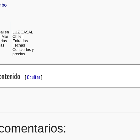
mbo
al en
LUZ CASAL
l Mar
Chile |
ertos
Entradas
das
Fechas
Conciertos y
precios
Contenido
[
Ocultar
]
comentarios: